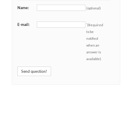
Name:
(optional)
E-mail:
*
(Required
to be
notified
when an
answer is
available)
Send question!