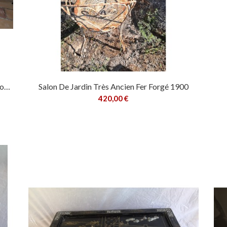
Lot De 4 Chaises Gastone RINALDI Acier Chromé
Salon De Jardin Très Ancien Fer Forgé 1900
420,00 €
er
Ajouter au panier