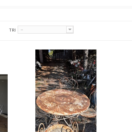
TRI
--
er