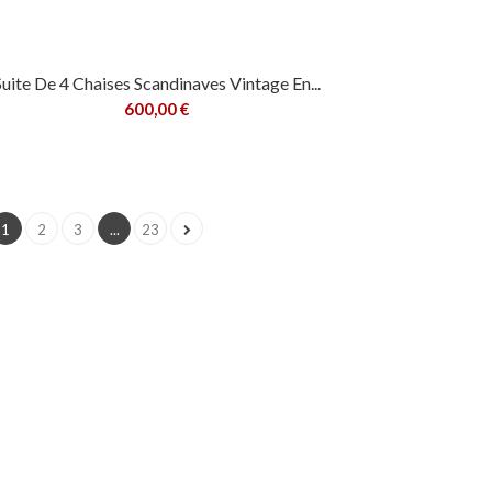
Suite De 4 Chaises Scandinaves Vintage En...
600,00 €
1
2
3
...
23