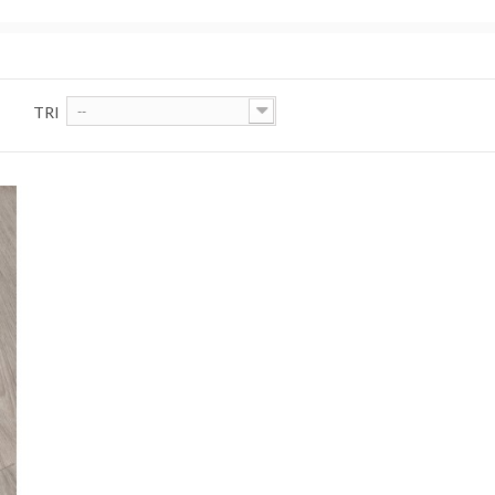
TRI
--
er