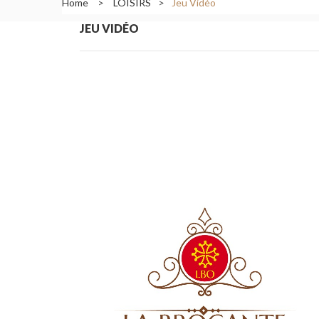
Home
>
LOISIRS
>
Jeu Vidéo
JEU VIDÉO