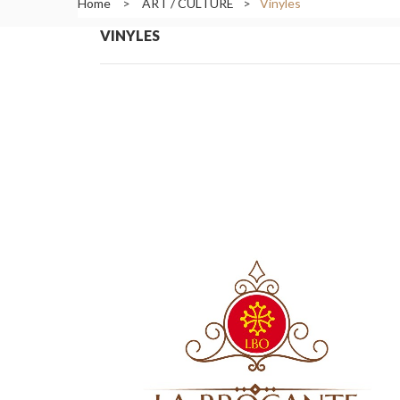
Home
>
ART / CULTURE
>
Vinyles
VINYLES