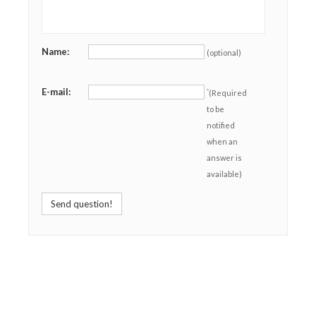
Name:
(optional)
E-mail:
*
(Required
to be
notified
when an
answer is
available)
Send question!