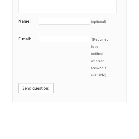
Name:
(optional)
E-mail:
*
(Required
to be
notified
when an
answer is
available)
Send question!