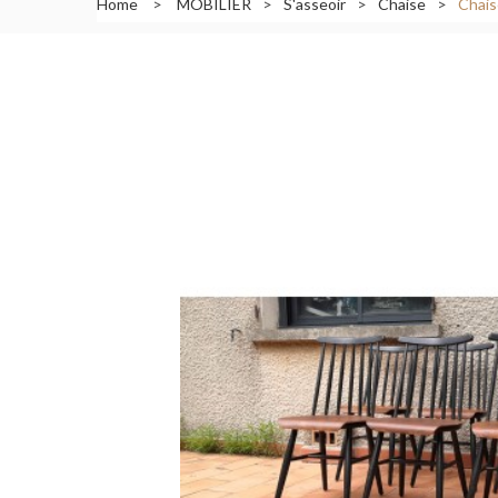
Home
>
MOBILIER
>
S'asseoir
>
Chaise
>
Chais