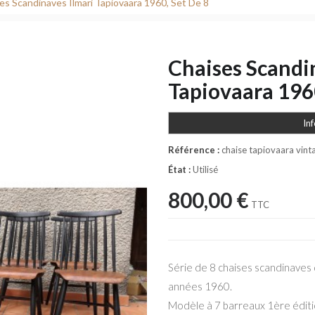
es Scandinaves Ilmari Tapiovaara 1960, Set De 8
Chaises Scandi
Tapiovaara 1960
In
Référence :
chaise tapiovaara vin
État :
Utilisé
800,00 €
TTC
Série de 8 chaises scandinaves 
années 1960.
Modèle à 7 barreaux 1ère éditi