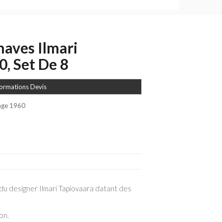
naves Ilmari
, Set De 8
formations Devis
tage 1960
du designer Ilmari Tapiovaara datant des
on.