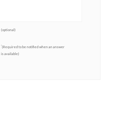
(optional)
*
(Required to be notified when an answer
is available)