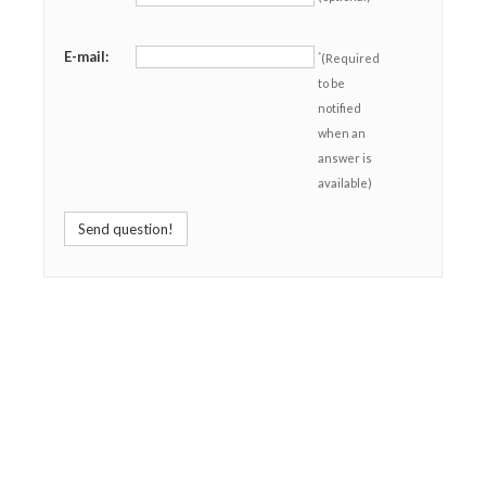
E-mail:
*
(Required
to be
notified
when an
answer is
available)
Send question!