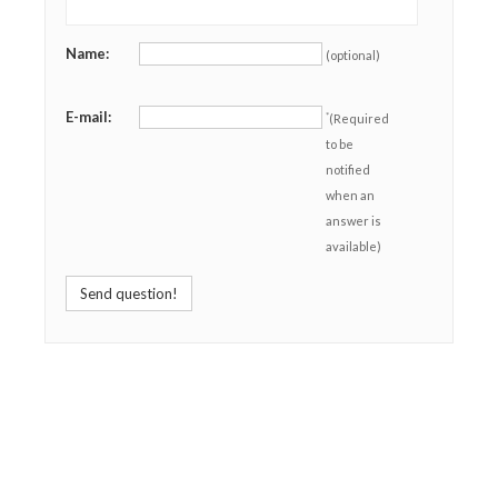
Name:
(optional)
E-mail:
*
(Required
to be
notified
when an
answer is
available)
Send question!