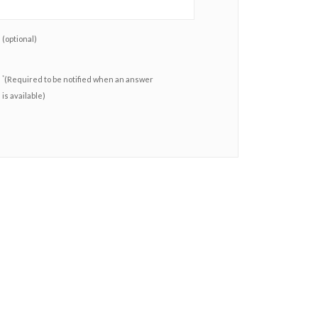
(optional)
*
(Required to be notified when an answer
is available)