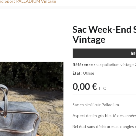
nd Sport PALLADIUM Vintage
Sac Week-End 
Vintage
In
Référence :
sac palladium vintage 
État :
Utilisé
0,00 €
TTC
Sac en simili cuir Palladium.
Aspect denim gris bleuté des année
Bel état sans déchirures aux angles o