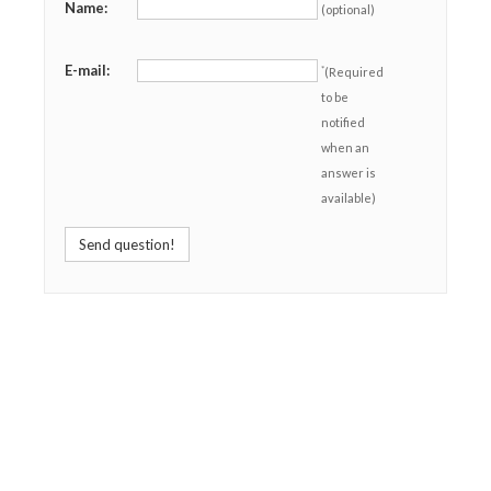
Name:
(optional)
E-mail:
*
(Required
to be
notified
when an
answer is
available)
Send question!