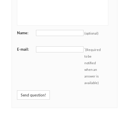
Name:
(optional)
E-mail:
*
(Required
to be
notified
when an
answer is
available)
Send question!