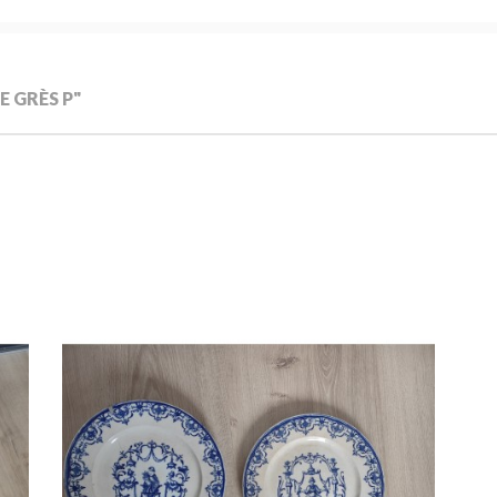
E GRÈS P"
er