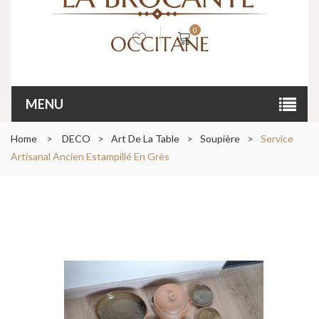
0
MENU
Home
>
DECO
>
Art De La Table
>
Soupière
>
Service
Artisanal Ancien Estampillé En Grès