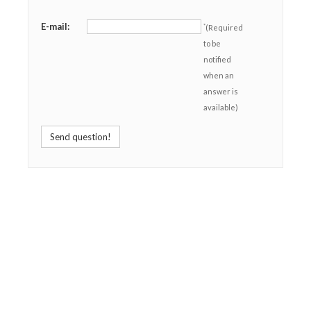
E-mail:
*
(Required
to be
notified
when an
answer is
available)
Send question!