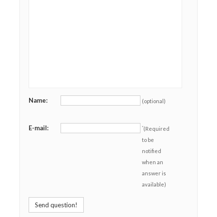
Name:
(optional)
E-mail:
*
(Required
to be
notified
when an
answer is
available)
Send question!