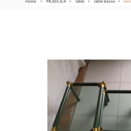
Home
>
MOBILIER
>
Table
>
Table Basse
>
Sér