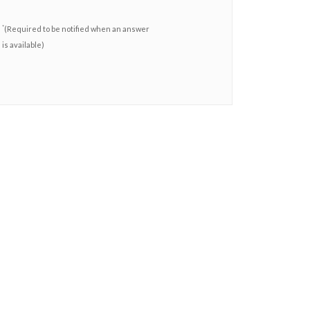
*
(Required to be notified when an answer
is available)