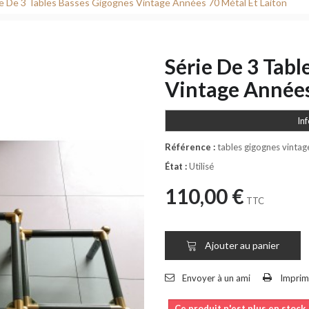
ie De 3 Tables Basses Gigognes Vintage Années 70 Métal Et Laiton
Série De 3 Tabl
Vintage Années
In
Référence :
tables gigognes vintag
État :
Utilisé
110,00 €
TTC
Ajouter au panier
Envoyer à un ami
Imprim
Ce produit n'est plus en stock