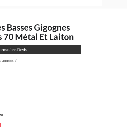
es Basses Gigognes
 70 Métal Et Laiton
formations Devis
e années 7
er