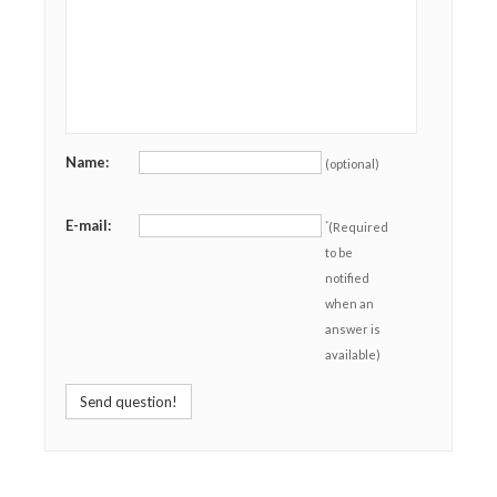
Name:
(optional)
E-mail:
*
(Required
to be
notified
when an
answer is
available)
Send question!