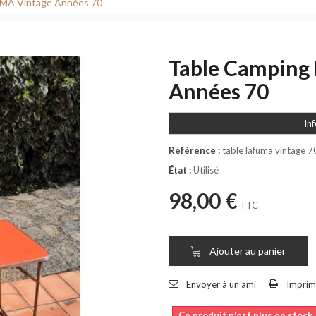
UMA Vintage Années 70
Table Camping
Années 70
In
Référence :
table lafuma vintage 7
État :
Utilisé
98,00 €
TTC
Ajouter au panier
Envoyer à un ami
Imprim
Ce produit n'est plus en stock