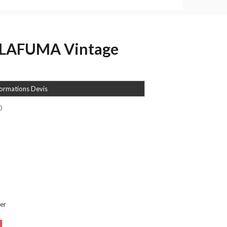
 LAFUMA Vintage
formations Devis
0
er