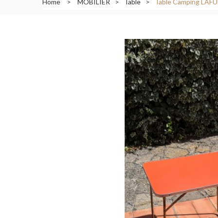
Home
>
MOBILIER
>
Table
>
Table Camping LAF