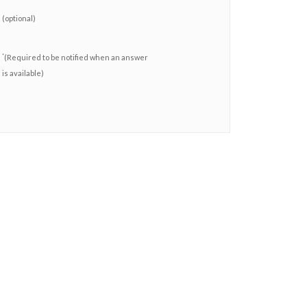
(optional)
*
(Required to be notified when an answer
is available)