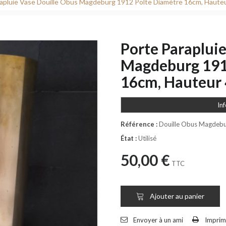
apluie Vase Douille Obus Magdeburg 1912 Polte Diamètre 16cm, Haute
Porte Paraplui
Magdeburg 191
16cm, Hauteur
In
Référence :
Douille Obus Magdeb
État :
Utilisé
50,00 €
TTC
Ajouter au panier
Envoyer à un ami
Imprim