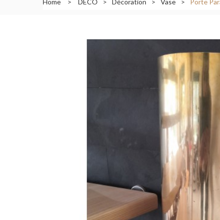
Home
>
DECO
>
Décoration
>
Vase
>
Porte Par