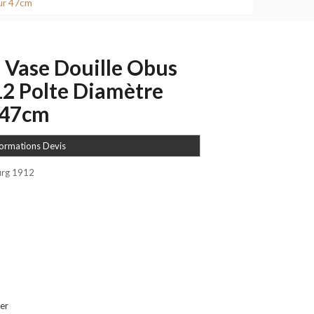
ur 47cm
e Vase Douille Obus
2 Polte Diamètre
 47cm
formations Devis
urg 1912
er