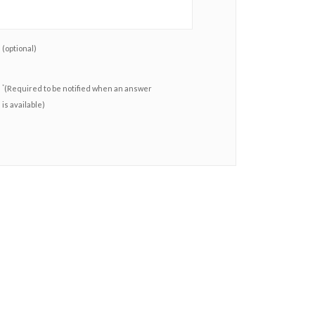
(optional)
*
(Required to be notified when an answer
is available)