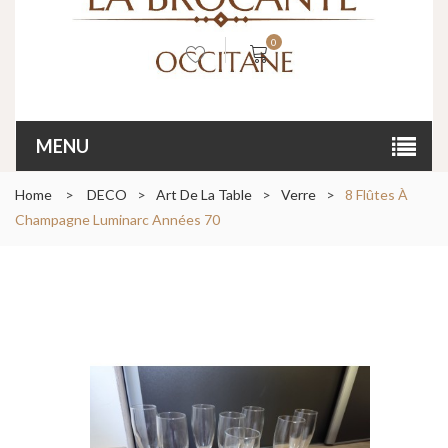
0
MENU
Home
>
DECO
>
Art De La Table
>
Verre
>
8 Flûtes À
Champagne Luminarc Années 70