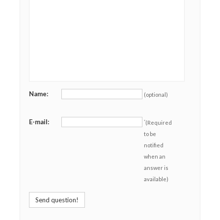
Name:
(optional)
E-mail:
*
(Required
to be
notified
when an
answer is
available)
Send question!